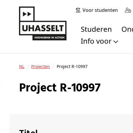
Voor studenten
Studeren
O
Info voor
Toekomstige stu
Studenten
NL
Projecten
Project R-10997
Onderzoekers
Alumni
Project R-10997
Bedrijven en orga
Scholen en leerk
Pers
Medewerkers
Sollicitanten