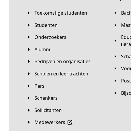
Toekomstige studenten
Bac
Studenten
Ma
Onderzoekers
Educatieve master
(ler
Alumni
Sc
Bedrijven en organisaties
Vo
Scholen en leerkrachten
Pos
Pers
Bij
Schenkers
Sollicitanten
Medewerkers