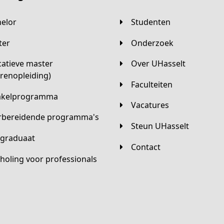
helor
Studenten
ster
Onderzoek
Over UHasselt
arenopleiding)
Faculteiten
hakelprogramma
Vacatures
orbereidende programma's
Steun UHasselt
tgraduaat
Contact
scholing voor professionals