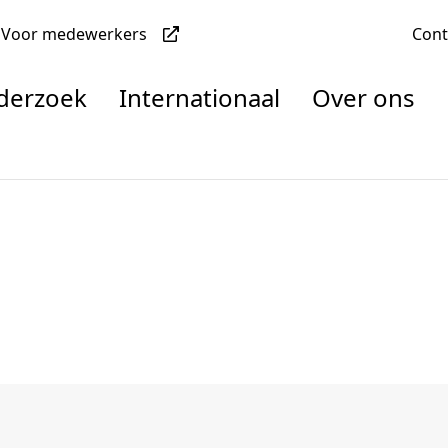
Voor medewerkers
Con
nderzoek
Internationaal
Over ons
denten
nisaties
rachten