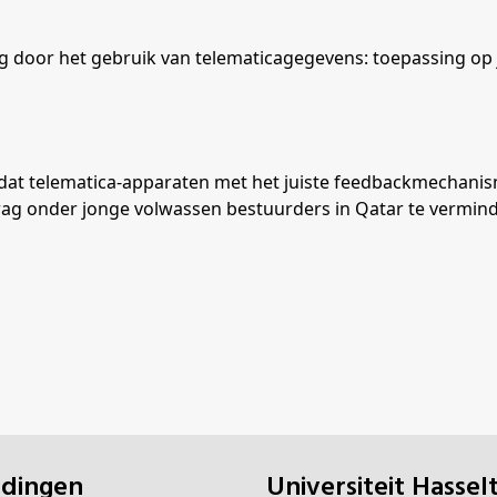
rag door het gebruik van telematicagegevens: toepassing o
 dat telematica-apparaten met het juiste feedbackmechani
edrag onder jonge volwassen bestuurders in Qatar te vermin
eidingen
universiteit Hassel