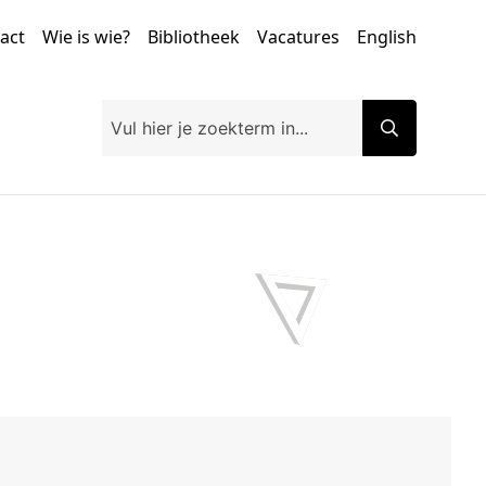
tact
Wie is wie?
Bibliotheek
Vacatures
English