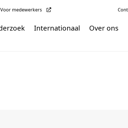
Voor medewerkers
Con
nderzoek
Internationaal
Over ons
denten
nisaties
rachten