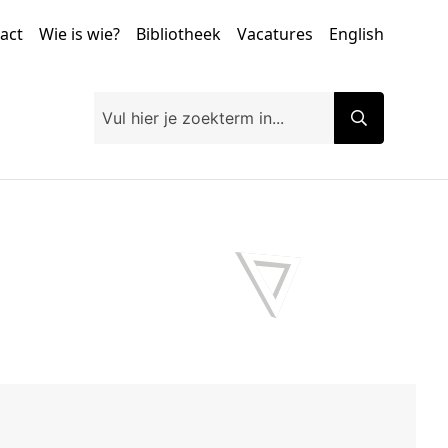
tact
Wie is wie?
Bibliotheek
Vacatures
English