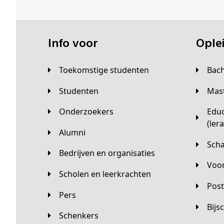
Info voor
Opl
Toekomstige studenten
Bac
Studenten
Ma
Onderzoekers
Educatieve master
(ler
Alumni
Sc
Bedrijven en organisaties
Vo
Scholen en leerkrachten
Pos
Pers
Bij
Schenkers