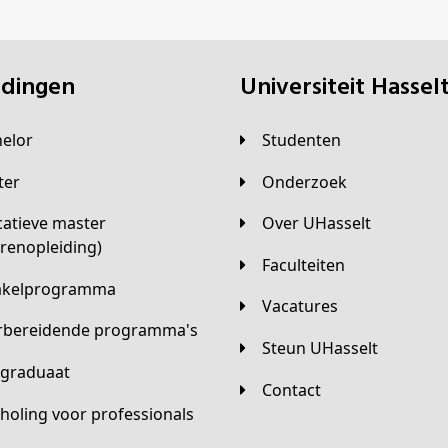
eidingen
universiteit Hassel
helor
Studenten
ster
Onderzoek
Over UHasselt
arenopleiding)
Faculteiten
hakelprogramma
Vacatures
orbereidende programma's
Steun UHasselt
tgraduaat
Contact
scholing voor professionals