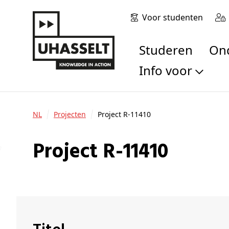
Voor studenten
Studeren
O
Info voor
Toekomstige stu
Studenten
NL
Projecten
Project R-11410
Onderzoekers
Alumni
Project R-11410
Bedrijven en orga
Scholen en leerk
Pers
Medewerkers
Sollicitanten