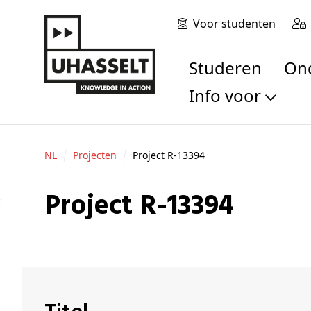
Voor studenten
Studeren
O
Info voor
Toekomstige stu
Studenten
NL
Projecten
Project R-13394
Onderzoekers
Alumni
Project R-13394
Bedrijven en orga
Scholen en leerk
Pers
Medewerkers
Sollicitanten