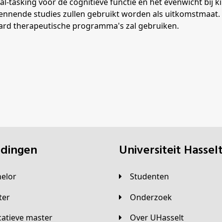
al-tasking voor de cognitieve functie en het evenwicht bij
erkennende studies zullen gebruikt worden als uitkomstmaat
aard therapeutische programma's zal gebruiken.
eidingen
universiteit Hassel
helor
Studenten
ster
Onderzoek
Over UHasselt