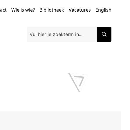
tact
Wie is wie?
Bibliotheek
Vacatures
English