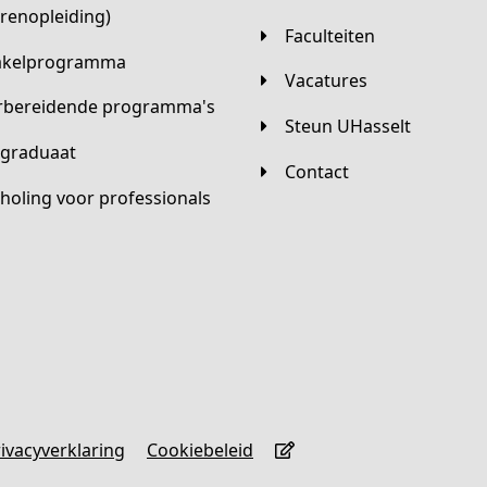
arenopleiding)
Faculteiten
hakelprogramma
Vacatures
orbereidende programma's
Steun UHasselt
tgraduaat
Contact
scholing voor professionals
Privacyverklaring
Cookiebeleid