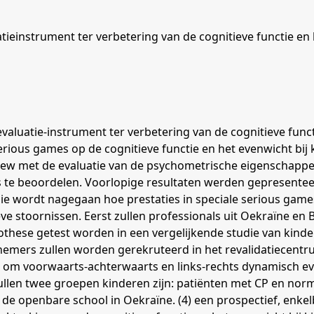
atieinstrument ter verbetering van de cognitieve functie en
 evaluatie-instrument ter verbetering van de cognitieve fun
erious games op de cognitieve functie en het evenwicht bij
review met de evaluatie van de psychometrische eigenschapp
s te beoordelen. Voorlopige resultaten werden gepresentee
udie wordt nagegaan hoe prestaties in speciale serious gam
eve stoornissen. Eerst zullen professionals uit Oekraïne en
pothese getest worden in een vergelijkende studie van kin
nemers zullen worden gerekruteerd in het revalidatiecentr
om voorwaarts-achterwaarts en links-rechts dynamisch eve
zullen twee groepen kinderen zijn: patiënten met CP en no
 de openbare school in Oekraïne. (4) een prospectief, enk