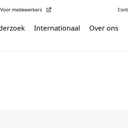
Voor medewerkers
Con
nderzoek
Internationaal
Over ons
denten
nisaties
rachten