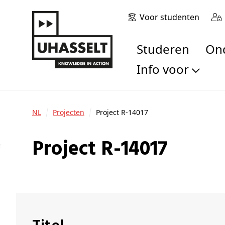
Voor studenten
Studeren
O
Info voor
Toekomstige stu
Studenten
NL
Projecten
Project R-14017
Onderzoekers
Alumni
Project R-14017
Bedrijven en orga
Scholen en leerk
Pers
Medewerkers
Sollicitanten