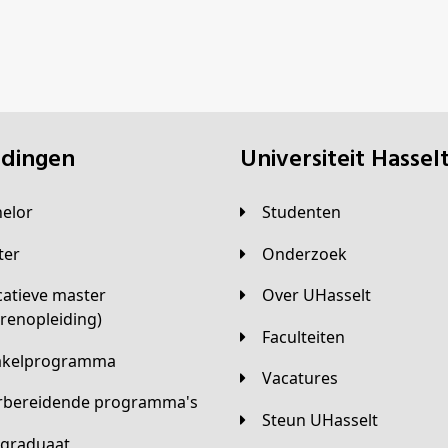
eidingen
universiteit Hassel
helor
Studenten
ster
Onderzoek
Over UHasselt
arenopleiding)
Faculteiten
hakelprogramma
Vacatures
orbereidende programma's
Steun UHasselt
tgraduaat