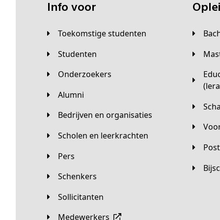
Info voor
Opl
Toekomstige studenten
Bac
Studenten
Ma
Onderzoekers
Educatieve master
(ler
Alumni
Sc
Bedrijven en organisaties
Vo
Scholen en leerkrachten
Pos
Pers
Bij
Schenkers
Sollicitanten
Medewerkers