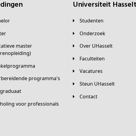
eidingen
universiteit Hassel
helor
Studenten
ster
Onderzoek
Over UHasselt
arenopleiding)
Faculteiten
hakelprogramma
Vacatures
orbereidende programma's
Steun UHasselt
tgraduaat
Contact
scholing voor professionals