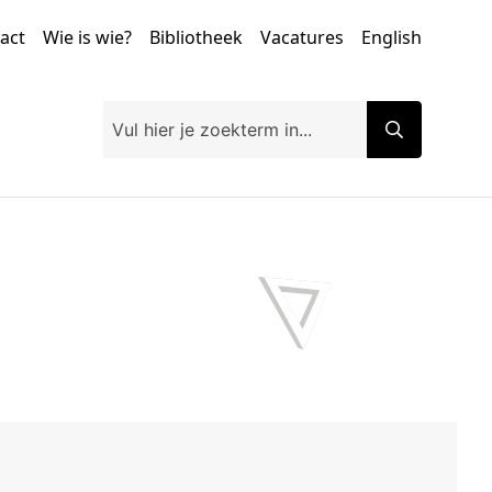
tact
Wie is wie?
Bibliotheek
Vacatures
English