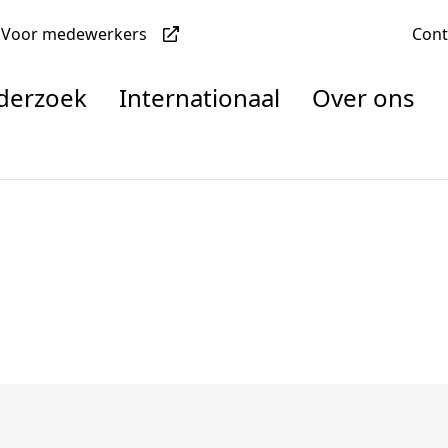
Voor medewerkers
Con
nderzoek
Internationaal
Over ons
denten
nisaties
rachten