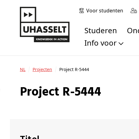
Voor studenten
Studeren
O
Info voor
Toekomstige stu
Studenten
NL
Projecten
Project R-5444
Onderzoekers
Alumni
Project R-5444
Bedrijven en orga
Scholen en leerk
Pers
Medewerkers
Sollicitanten