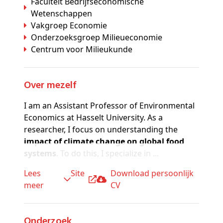
Faculteit Bedrijfseconomische
Wetenschappen
Vakgroep Economie
Onderzoeksgroep Milieueconomie
Centrum voor Milieukunde
Over mezelf
I am an Assistant Professor of Environmental
Economics at Hasselt University. As a
researcher, I focus on understanding the
impact of climate change on global food
systems
. To do this, I specialize in ...
Lees
site
Download persoonlijk
meer
CV
Onderzoek