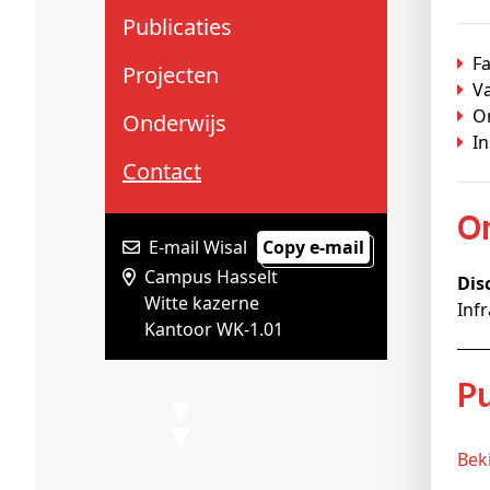
Schenkers
Publicaties
Fa
Projecten
V
O
Onderwijs
In
Contact
E-mail Wisal
Copy e-mail
Campus Hasselt
Dis
Witte kazerne
Inf
Kantoor WK-1.01
Be