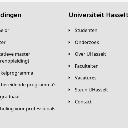
eidingen
universiteit Hassel
helor
Studenten
ster
Onderzoek
Over UHasselt
arenopleiding)
Faculteiten
hakelprogramma
Vacatures
orbereidende programma's
Steun UHasselt
tgraduaat
Contact
scholing voor professionals