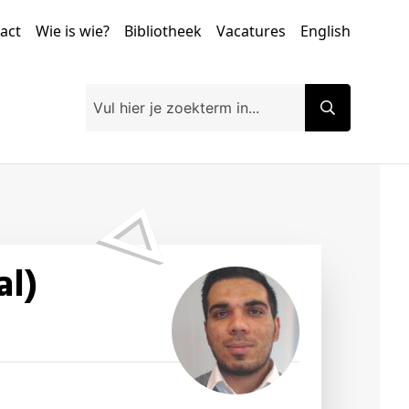
tact
Wie is wie?
Bibliotheek
Vacatures
English