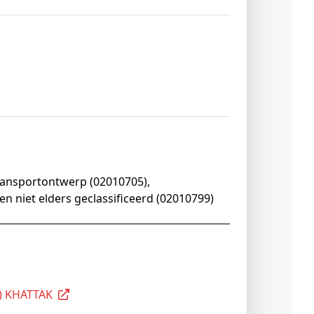
Transportontwerp (02010705),
n niet elders geclassificeerd (02010799)
l) KHATTAK