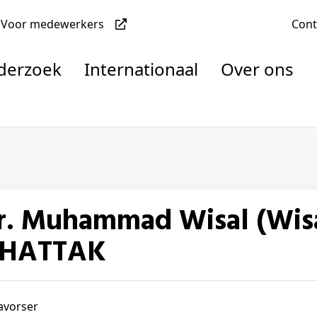
Voor medewerkers
Con
nderzoek
Internationaal
Over ons
denten
nisaties
rachten
HATTAK
avorser