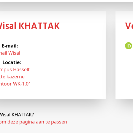
Wisal KHATTAK
E-mail:
mail Wisal
Locatie:
mpus Hasselt
tte kazerne
ntoor WK-1.01
 Wisal KHATTAK?
 om deze pagina aan te passen