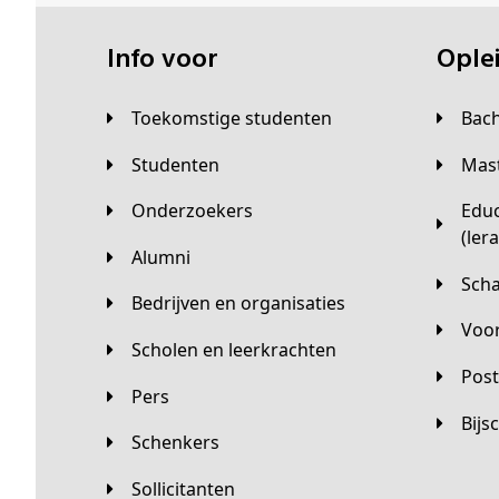
Info voor
Opl
Toekomstige studenten
Bac
Studenten
Ma
Onderzoekers
Educatieve master
(ler
Alumni
Sc
Bedrijven en organisaties
Vo
Scholen en leerkrachten
Pos
Pers
Bij
Schenkers
Sollicitanten