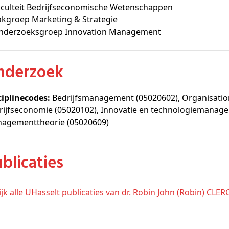
aculteit Bedrijfseconomische Wetenschappen
akgroep Marketing & Strategie
nderzoeksgroep Innovation Management
Onderzoek
ciplinecodes:
Bedrijfsmanagement (05020602), Organisati
rijfseconomie (05020102), Innovatie en technologiemanage
agementtheorie (05020609)
Publicaties
kijk alle UHasselt publicaties van dr. Robin John (Robin) CLE