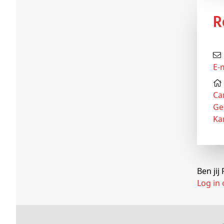
E-
Ca
Ge
Ka
Ben ji
Log in