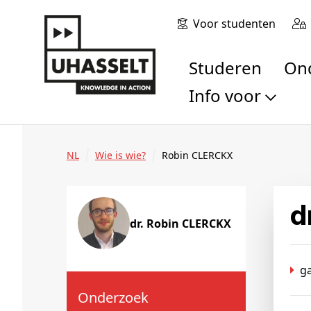
Voor studenten
Studeren
O
Info voor
Toekomstige stu
Studenten
NL
Wie is wie?
Robin CLERCKX
Onderzoekers
Alumni
Bedrijven en orga
dr. Robin CLERCKX
Scholen en leerk
Pers
ga
Medewerkers
Sollicitanten
Onderzoek