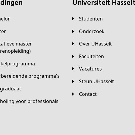
eidingen
universiteit Hassel
helor
Studenten
ster
Onderzoek
Over UHasselt
arenopleiding)
Faculteiten
hakelprogramma
Vacatures
orbereidende programma's
Steun UHasselt
tgraduaat
Contact
scholing voor professionals