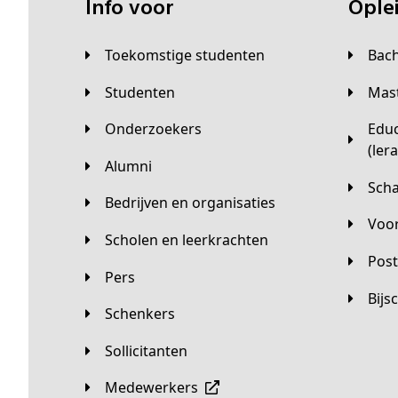
Info voor
Opl
Toekomstige studenten
Bac
Studenten
Ma
Onderzoekers
Educatieve master
(ler
Alumni
Sc
Bedrijven en organisaties
Vo
Scholen en leerkrachten
Pos
Pers
Bij
Schenkers
Sollicitanten
Medewerkers