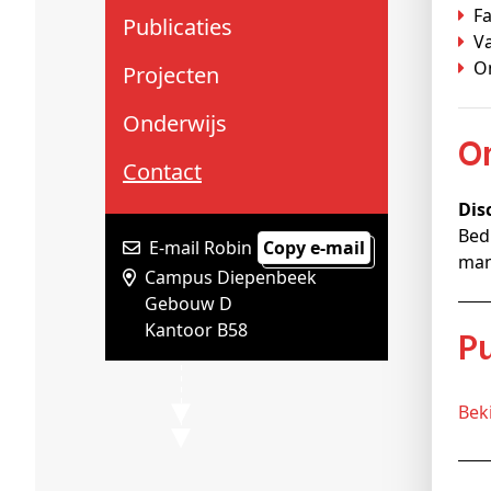
Schenkers
F
Publicaties
V
O
Projecten
Onderwijs
Contact
Dis
Bed
E-mail Robin
Copy e-mail
man
Campus Diepenbeek
Gebouw D
Kantoor B58
Be