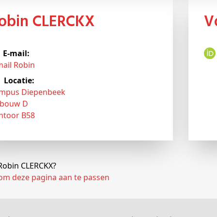
Robin CLERCKX
E-mail:
mail Robin
Locatie:
mpus Diepenbeek
bouw D
ntoor B58
j Robin CLERCKX?
 om deze pagina aan te passen