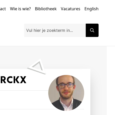
tact
Wie is wie?
Bibliotheek
Vacatures
English
LERCKX