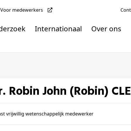
Voor medewerkers
Con
nderzoek
Internationaal
Over ons
denten
dr. Robin John (Robin) C
nisaties
rachten
st vrijwillig wetenschappelijk medewerker