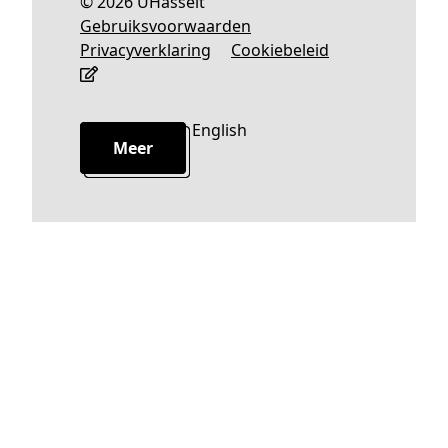
© 2026 UHasselt
Gebruiksvoorwaarden
Privacyverklaring
Cookiebeleid
Nederlands
English
Meer
Meer