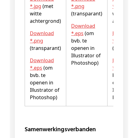
*.jpg
(met
*.png
*.jpg
(met
witte
(transparant)
witte
achtergrond)
achtergro
Download
Download
*.eps
(om
Download
*.png
bvb. te
*.png
(transparant)
openen in
(transpara
Illustrator of
Download
Download
Photoshop)
*.eps
(om
*.eps
(om
bvb. te
bvb. te
openen in
openen in
Illustrator of
Illustrator 
Photoshop)
Photoshop
Samenwerkingsverbanden