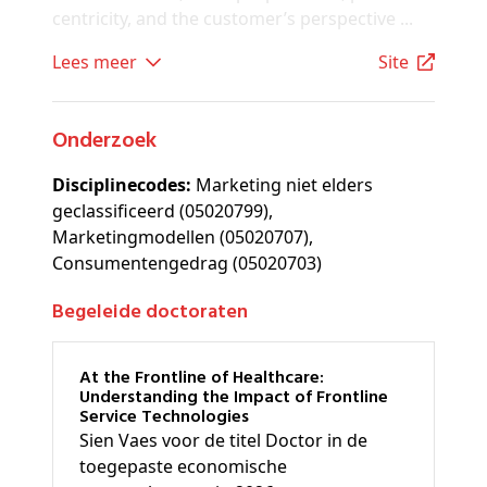
centricity, and the customer’s perspective ...
Lees meer
site
Onderzoek
Disciplinecodes:
Marketing niet elders
geclassificeerd (05020799),
Marketingmodellen (05020707),
Consumentengedrag (05020703)
Begeleide doctoraten
At the Frontline of Healthcare:
Understanding the Impact of Frontline
Service Technologies
Sien Vaes voor de titel Doctor in de
toegepaste economische