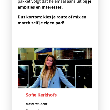
pakket volgt dat helemaal aansluit bij
je
ambities en interesses.
Dus kortom: kies je route of mix en
match zelf je eigen pad!
I
Mas
Ank
Eén
ze
Sofie Kerkhofs
erv
vri
Masterstudent