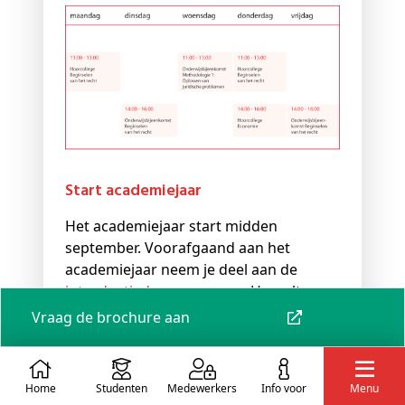
Start academiejaar
Het academiejaar start midden
september. Voorafgaand aan het
academiejaar neem je deel aan de
introductiedag
op campus Hasselt
(Oude Gevangenis).
Vraag de brochure aan
Waar heb je les?
Home
Studenten
Medewerkers
info voor
Menu