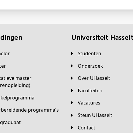
eidingen
universiteit Hassel
helor
Studenten
ster
Onderzoek
Over UHasselt
arenopleiding)
Faculteiten
hakelprogramma
Vacatures
orbereidende programma's
Steun UHasselt
tgraduaat
Contact