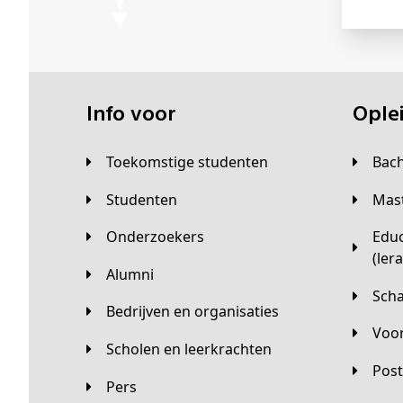
Info voor
Opl
Toekomstige studenten
Bac
Studenten
Ma
Onderzoekers
Educatieve master
(ler
Alumni
Sc
Bedrijven en organisaties
Vo
Scholen en leerkrachten
Pos
Pers