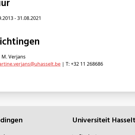
uur
9.2013 - 31.08.2021
lichtingen
. M. Verjans
rtine
.verjans@
uhasselt
.be
| T: +32 11 268686
eidingen
universiteit Hassel