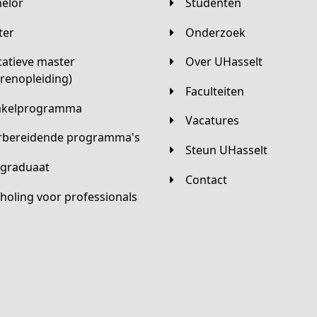
helor
Studenten
ster
Onderzoek
Over UHasselt
arenopleiding)
Faculteiten
hakelprogramma
Vacatures
orbereidende programma's
Steun UHasselt
tgraduaat
Contact
scholing voor professionals