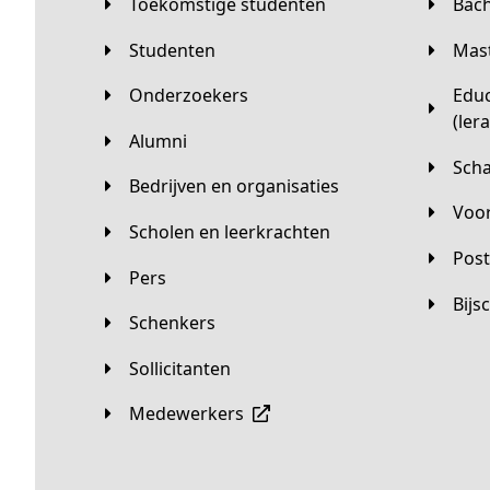
Toekomstige studenten
Bac
Studenten
Ma
Onderzoekers
Educatieve master
(ler
Alumni
Sc
Bedrijven en organisaties
Vo
Scholen en leerkrachten
Pos
Pers
Bij
Schenkers
Sollicitanten
Medewerkers