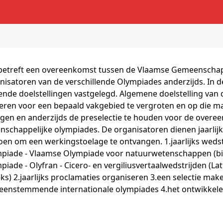
betreft een overeenkomst tussen de Vlaamse Gemeenschap
nisatoren van de verschillende Olympiades anderzijds. In
ende doelstellingen vastgelegd. Algemene doelstelling van d
eren voor een bepaald vakgebied te vergroten en op die m
gen en anderzijds de preselectie te houden voor de overe
nschappelijke olympiades. De organisatoren dienen jaarlijk
oen om een werkingstoelage te ontvangen. 1.jaarlijks weds
piade - Vlaamse Olympiade voor natuurwetenschappen (biol
piade - Olyfran - Cicero- en vergiliusvertaalwedstrijden (Lat
eks) 2.jaarlijks proclamaties organiseren 3.een selectie m
eenstemmende internationale olympiades 4.het ontwikkele