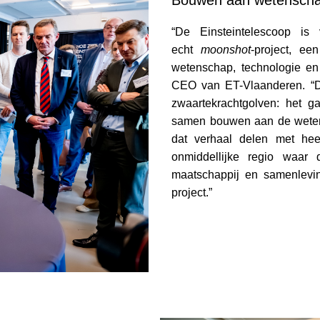
Bouwen aan wetensch
“De Einsteintelescoop i
echt
moonshot
-project, ee
wetenschap, technologie en
CEO van ET-Vlaanderen. “De
zwaartekrachtgolven: het g
samen bouwen aan de wete
dat verhaal delen met hee
onmiddellijke regio waar
maatschappij en samenlevin
project.”