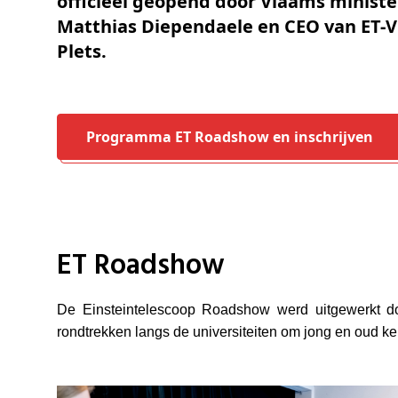
officieel geopend door Vlaams ministe
Matthias Diependaele en CEO van ET-
Plets.
Programma ET Roadshow en inschrijven
ET Roadshow
De Einsteintelescoop Roadshow werd uitgewerkt do
rondtrekken langs de universiteiten om jong en oud k