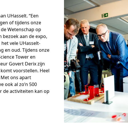
aan UHasselt. “Een
gen of tijdens onze
n de Wetenschap op
en bezoek aan de expo,
, het vele UHasselt-
g en oud. Tijdens onze
Science Tower en
teur Govert Derix zijn
’ komt voorstellen. Heel
. Met ons apart
 ook al zo’n 500
r de activiteiten kan op