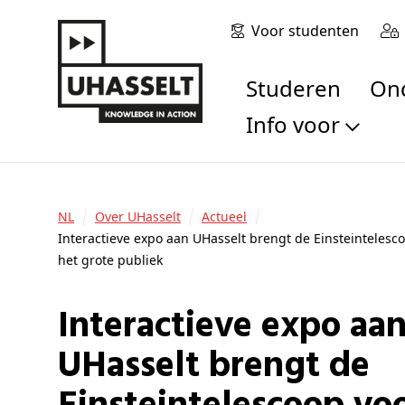
Voor studenten
Studeren
O
Info voor
Toekomstige stu
Studenten
NL
Over UHasselt
Actueel
Onderzoekers
Interactieve expo aan UHasselt brengt de Einsteintelesco
Alumni
het grote publiek
Bedrijven en orga
Scholen en leerk
Interactieve expo aan
Pers
UHasselt brengt de
Medewerkers
Sollicitanten