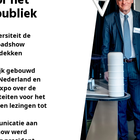
or het
publiek
rsiteit de
Roadshow
tdekken
ijk gebouwd
 Nederland en
expo over de
iteiten voor het
en lezingen tot
nicatie aan
show werd