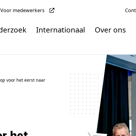
Voor medewerkers
Con
nderzoek
Internationaal
Over ons
denten
op voor het eerst naar
nisaties
rachten