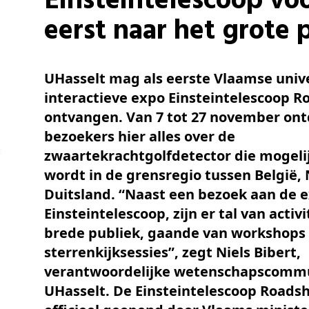
Einsteintelescoop vo
Schenkers
eerst naar het grote 
UHasselt mag als eerste Vlaamse unive
interactieve expo Einsteintelescoop 
ontvangen. Van 7 tot 27 november on
bezoekers hier alles over de
zwaartekrachtgolfdetector die mogel
wordt in de grensregio tussen België,
Duitsland. “Naast een bezoek aan de 
Einsteintelescoop, zijn er tal van activ
brede publiek, gaande van workshops 
sterrenkijksessies”, zegt Niels Bibert,
verantwoordelijke wetenschapscommu
UHasselt. De Einsteintelescoop Road