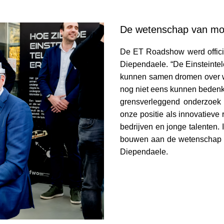
De wetenschap van m
De ET Roadshow werd officie
Diependaele. “De Einsteintel
kunnen samen dromen over wa
nog niet eens kunnen bedenke
grensverleggend onderzoek e
onze positie als innovatieve 
bedrijven en jonge talenten.
bouwen aan de wetenschap va
Diependaele.