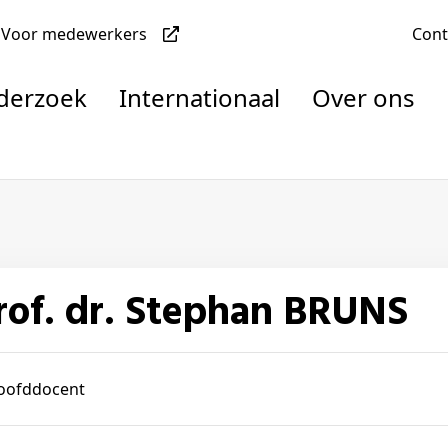
Voor medewerkers
Con
nderzoek
Internationaal
Over ons
denten
Prof. dr. Stephan BRUNS
nisaties
rachten
oofddocent