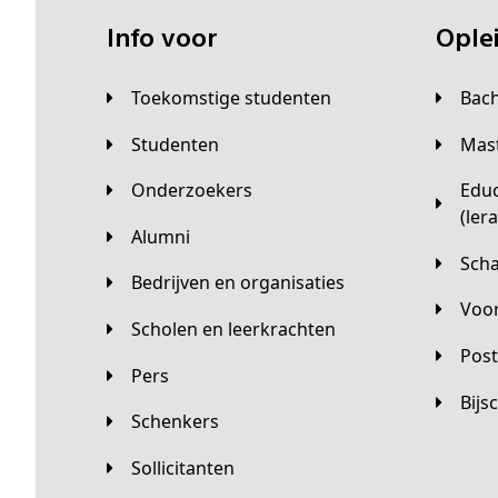
Info voor
Opl
Toekomstige studenten
Bac
Studenten
Ma
Onderzoekers
Educatieve master
(ler
Alumni
Sc
Bedrijven en organisaties
Vo
Scholen en leerkrachten
Pos
Pers
Bij
Schenkers
Sollicitanten