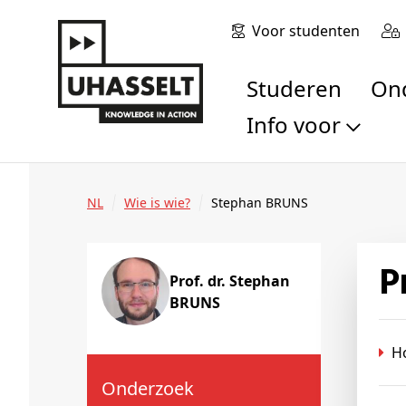
Voor studenten
Studeren
O
Info voor
Toekomstige stu
Studenten
NL
Wie is wie?
Stephan BRUNS
Onderzoekers
Alumni
Bedrijven en orga
Prof. dr. Stephan
BRUNS
Scholen en leerk
Pers
H
Medewerkers
Sollicitanten
Onderzoek