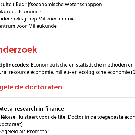
aculteit Bedrijfseconomische Wetenschappen
akgroep Economie
nderzoeksgroep Milieueconomie
entrum voor Milieukunde
Onderzoek
ciplinecodes:
Econometrische en statistische methoden en
ural resource economie, milieu- en ecologische economie (
egeleide doctoraten
Meta-research in finance
Héloïse Hulstaert voor de titel Doctor in de toegepaste e
doctoraat)
Begeleid als Promotor