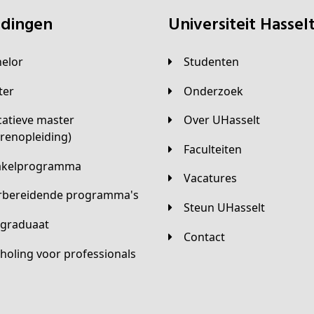
eidingen
universiteit Hassel
helor
Studenten
ster
Onderzoek
Over UHasselt
arenopleiding)
Faculteiten
hakelprogramma
Vacatures
orbereidende programma's
Steun UHasselt
tgraduaat
Contact
scholing voor professionals