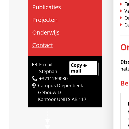
Schenkers
F
Publicaties
V
O
Projecten
C
Onderwijs
Contact
Dis
E-mail
Copy e-
nat
mail
Stephan
+3211269030
B
Campus Diepenbeek
Gebouw D
Kantoor UNITS AB 117