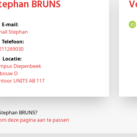
Stephan BRUNS
E-mail:
mail Stephan
Telefoon:
3211269030
Locatie:
mpus Diepenbeek
bouw D
ntoor UNITS AB 117
j Stephan BRUNS?
 om deze pagina aan te passen