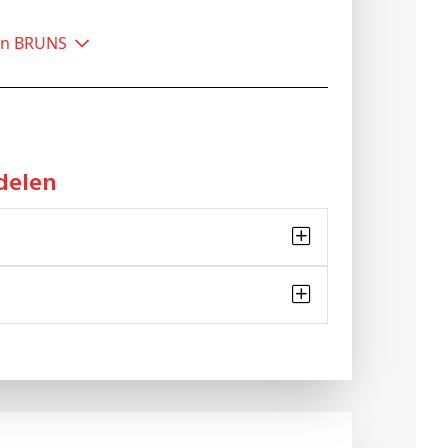
han BRUNS
delen