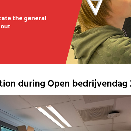
cate the general
bout
ation during Open bedrijvendag