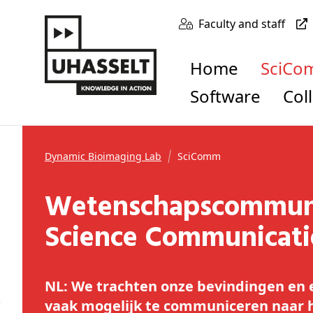
Faculty and staff
Home
SciC
Software
Co
Dynamic Bioimaging Lab
SciComm
Wetenschapscommunicatie /
Science Communicat
NL: We trachten onze bevindingen en 
vaak mogelijk te communiceren naar 