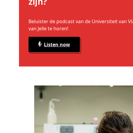
zijn?
Beluister de podcast van de Universiteit van
van Jelle te horen!
Listen now