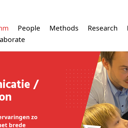
omm
People
Methods
Research
llaborate
ion
ervaringen zo
het brede