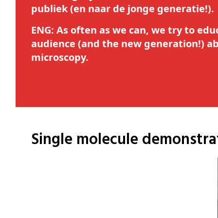
publiek (en naar de jonge generatie!).
ENG: As often as we can, we try to edu
audience (and the new generation!) a
microscopy.
Single molecule demonstr