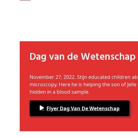
Dag van de Wetenschap
November 27, 2022. Stijn educated children a
microscopy. Here he is helping the son of Jell
hidden in a blood sample.
Flyer Dag Van De Wetenschap