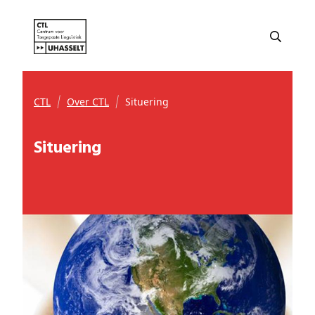
CTL
Over CTL
Situering
Situering