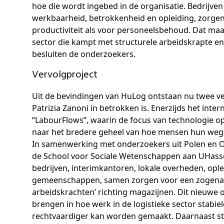
hoe die wordt ingebed in de organisatie. Bedrijve
werkbaarheid, betrokkenheid en opleiding, zorge
productiviteit als voor personeelsbehoud. Dat ma
sector die kampt met structurele arbeidskrapte en 
besluiten de onderzoekers.
Vervolgproject
Uit de bevindingen van HuLog ontstaan nu twee ve
Patrizia Zanoni in betrokken is. Enerzijds het inter
“LabourFlows”, waarin de focus van technologie op
naar het bredere geheel van hoe mensen hun weg
In samenwerking met onderzoekers uit Polen en Oo
de School voor Sociale Wetenschappen aan UHasse
bedrijven, interimkantoren, lokale overheden, opl
gemeenschappen, samen zorgen voor een zogena
arbeidskrachten’ richting magazijnen. Dit nieuwe
brengen in hoe werk in de logistieke sector stabie
rechtvaardiger kan worden gemaakt. Daarnaast st