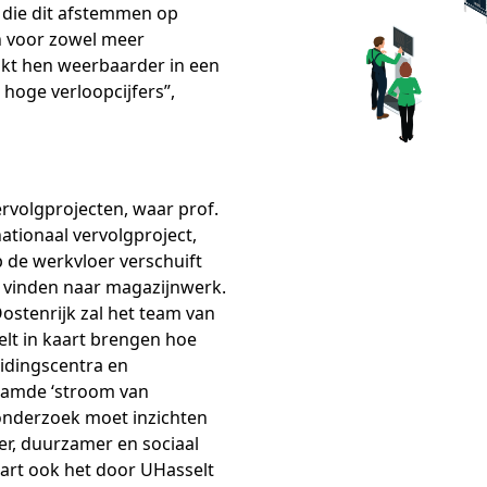
n die dit afstemmen op
n voor zowel meer
akt hen weerbaarder in een
hoge verloopcijfers”,
rvolgprojecten, waar prof.
nationaal vervolgproject,
 de werkvloer verschuift
 vinden naar magazijnwerk.
stenrijk zal het team van
lt in kaart brengen hoe
eidingscentra en
amde ‘stroom van
 onderzoek moet inzichten
ler, duurzamer en sociaal
art ook het door UHasselt