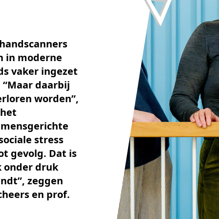
, handscanners
en in moderne
ds vaker ingezet
. “Maar daarbij
erloren worden”,
 het
r mensgerichte
ociale stress
t gevolg. Dat is
rk onder druk
indt”, zeggen
Scheers en prof.