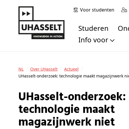
Voor studenten
Studeren
O
Info voor
Toekomstige stu
Studenten
NL
Over UHasselt
Actueel
Onderzoekers
UHasselt-onderzoek: technologie maakt magazijnwerk ni
Alumni
Bedrijven en orga
UHasselt-onderzoek:
Scholen en leerk
technologie maakt
Pers
Medewerkers
magazijnwerk niet
Sollicitanten