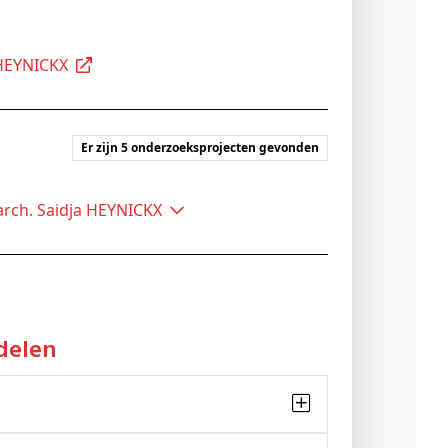
a HEYNICKX
Er zijn 5 onderzoeksprojecten gevonden
 arch. Saidja HEYNICKX
delen