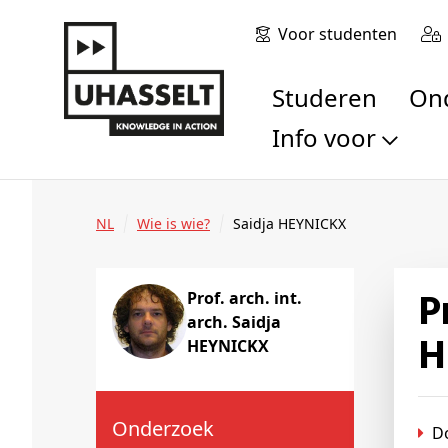
Voor studenten
Studeren
O
Info voor
Toekomstige stu
Studenten
NL
Wie is wie?
Saidja HEYNICKX
Onderzoekers
Alumni
Prof. arch. int. arch. Saidja
Prof. arch. int.
Bedrijven en orga
arch. Saidja
Scholen en leerk
H
HEYNICKX
Pers
Medewerkers
Sollicitanten
Onderzoek
D