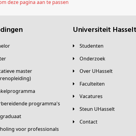
 om deze pagina aan te passen
eidingen
universiteit Hassel
helor
Studenten
ster
Onderzoek
Over UHasselt
arenopleiding)
Faculteiten
hakelprogramma
Vacatures
orbereidende programma's
Steun UHasselt
tgraduaat
Contact
scholing voor professionals