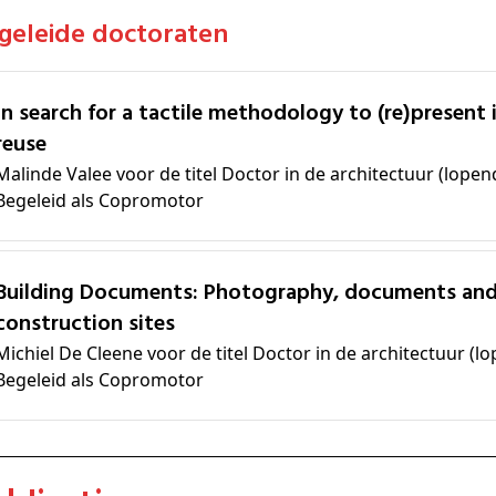
egeleide doctoraten
rs in adaptive
reuse
Malinde Valee voor de titel Doctor in de architectuur (lopen
Begeleid als Copromotor
cuments and liability within the fabric of
construction sites
Michiel De Cleene voor de titel Doctor in de architectuur (l
Begeleid als Copromotor