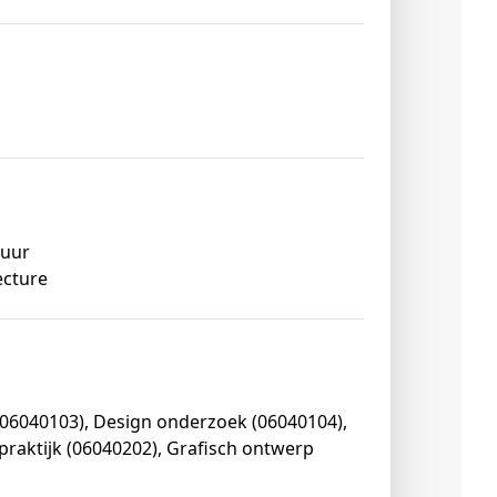
tuur
ecture
 (06040103), Design onderzoek (06040104),
praktijk (06040202), Grafisch ontwerp