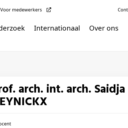
Voor medewerkers
Con
nderzoek
Internationaal
Over ons
denten
nisaties
rachten
EYNICKX
ocent