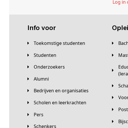
Log in
Info voor
Opl
Toekomstige studenten
Bac
Studenten
Ma
Onderzoekers
Educatieve master
(ler
Alumni
Sc
Bedrijven en organisaties
Vo
Scholen en leerkrachten
Pos
Pers
Bij
Schenkers