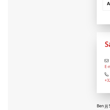
E-m
+
Ben jij