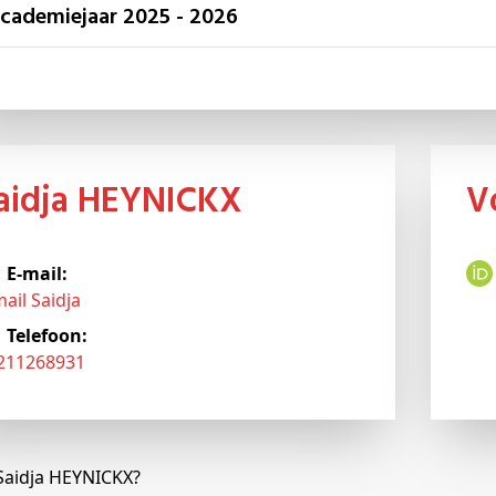
Academiejaar 2025 - 2026
Saidja HEYNICKX
E-mail:
ail Saidja
Telefoon:
3211268931
 Saidja HEYNICKX?