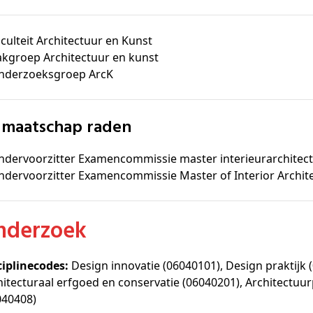
culteit Architectuur en Kunst
akgroep Architectuur en kunst
nderzoeksgroep ArcK
idmaatschap raden
ndervoorzitter Examencommissie master interieurarchitec
ndervoorzitter Examencommissie Master of Interior Archit
Onderzoek
ciplinecodes:
Design innovatie (06040101), Design praktijk
hitecturaal erfgoed en conservatie (06040201), Architectuur
040408)