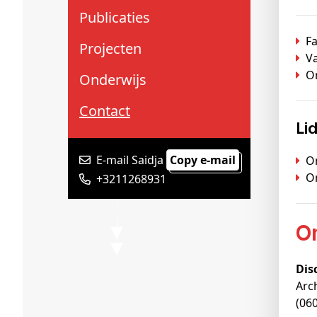
Schenkers
Publicaties
Fa
Projecten
V
O
Onderwijs
Contact
L
E-mail Saidja
Copy e-mail
O
O
+3211268931
Dis
Arc
(06