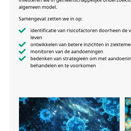
investeren we in gemeenschappelijke onderzoeks
algemeen model.
Samengevat zetten we in op:
identificatie van risicofactoren doorheen de verschillende fasen van het
leven
ontwikkelen van betere inzichten in ziekte
monitoren van de aandoeningen
bedenken van strategieën om met aandoeningen om te gaan, te
behandelen en te voorkomen