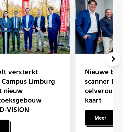
Nieuwe biomedische
 Campus Limburg
scanner breng
t nieuw
celveroudering 
zoeksgebouw
kaart
D-VISION
Meer