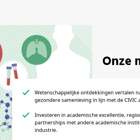
Onze 
Wetenschappelijke ontdekkingen vertalen naar toepassingen die bijdragen aan een
gezondere samenleving in lijn met de CIVIC a
Investeren in academische excellentie, regionale en internationale positionering en sterke
partnerships met andere academische institu
industrie.