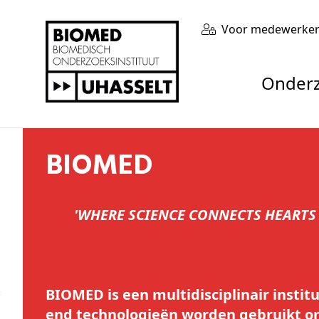
Voor medewerke
Onder
BIOMED
'WHERE SCIENCE CONNECTS HEARTS
BIOMED is een multidisciplinair instit
end technologieën worden gebruikt 