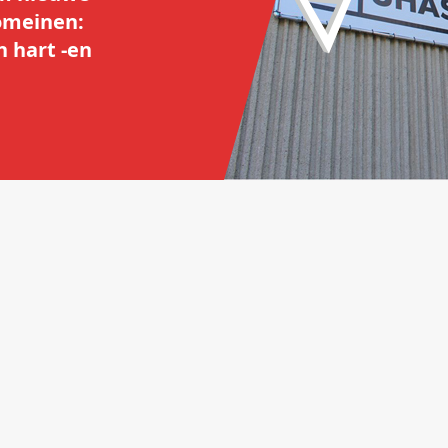
domeinen:
 hart -en