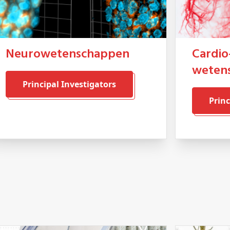
Neurowetenschappen
Cardio-metabole
weten
Principal Investigators
Prin