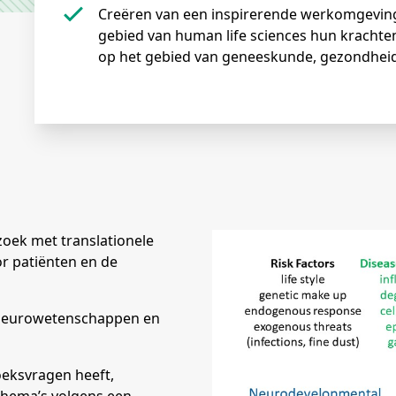
Creëren van een inspirerende werkomgeving waar huidige en toekomstige leiders op het
gebied van human life sciences hun kracht
op het gebied van geneeskunde, gezondheid 
oek met translationele
r patiënten en de
, neurowetenschappen en
oeksvragen heeft,