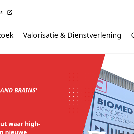
rs
zoek
Valorisatie & Dienstverlening
 AND BRAINS'
uut waar high-
om nieuwe