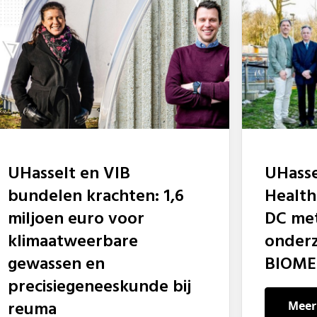
UHasselt en VIB
UHasselt versterkt
bundelen krachten: 1,6
Health
miljoen euro voor
DC me
klimaatweerbare
onder
gewassen en
BIOME
precisiegeneeskunde bij
reuma
Meer