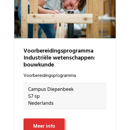
voorbereidingsprogramma
Industriële wetenschappen:
bouwkunde
voorbereidingsprogramma
Campus Diepenbeek
57 sp
Nederlands
Meer info