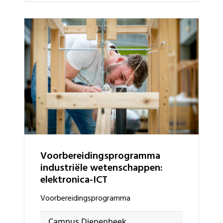
voorbereidingsprogramma
industriële wetenschappen:
elektronica-ICT
voorbereidingsprogramma
Campus Diepenbeek