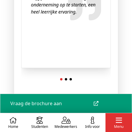
jou
onderneming op te starten, een
gee
heel leerrijke ervaring.
sam
ver
zwa
bed
De opleiding in beeld
Vraag de brochure aan
Home
Studenten
Medewerkers
info voor
Menu