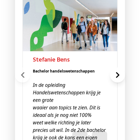
R
Alu
Fisc
Wat
opl
wa
Stefanie Bens
in 
on
Bachelor handelswetenschappen
tea
om 
In de opleiding
sta
Handelswetenschappen krijg je
the
een grote
ins
waaier aan topics te zien. Dit is
aan
ideaal als je nog niet 100%
bei
weet welke richting je later
ove
precies uit wil. In de 2de bachelor
eve
krijg je ook de kans een eigen