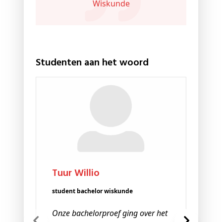
Wiskunde
Studenten aan het woord
S
stu
Sa
ik 
ove
waa
Tuur Willio
een
ben
student bachelor wiskunde
dif
Onze bachelorproef ging over het
pro