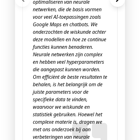
optimaliseren van neurale
he
netwerken, die de basis vormen
het
voor veel AI-toepassingen zoals
wet
Google Maps en chatbots. We
het
onderzochten de wiskunde achter
and
deze modellen en hoe ze continue
tij
functies kunnen benaderen.
Neurale netwerken zijn complex
en hebben veel hyperparameters
die aangepast kunnen worden.
Om efficiënt de beste resultaten te
behalen, is het belangrijk om de
juiste parameters voor de
specifieke data te vinden,
waarvoor we wiskunde en
statistiek gebruiken. Hoewel het
complexe materie is, dragen we
met ons onderzoek bij aan
verbeteringen van neurale