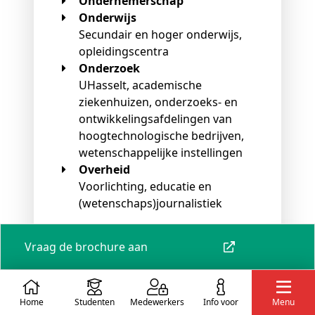
Ondernemerschap
Onderwijs
Secundair en hoger onderwijs,
opleidingscentra
Onderzoek
UHasselt, academische
ziekenhuizen, onderzoeks- en
ontwikkelingsafdelingen van
hoogtechnologische bedrijven,
wetenschappelijke instellingen
Overheid
Voorlichting, educatie en
(wetenschaps)journalistiek
Enkele voorbeelden van functies voor
Vraag de brochure aan
wiskundigen:
Actuaris
Home
Studenten
Medewerkers
info voor
Menu
Analist