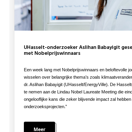
UHasselt-onderzoeker Aslihan Babayigit geselecteerd voor topontmoeting
met Nobelprijswinnaars
Een week lang met Nobelprijswinnaars en beloftevolle jonge wetenschappers van gedachten
wisselen over belangrijke thema’s zoals klimaatveranderin
dr. Aslihan Babayigit (UHasselt/EnergyVille). De Hassel
te nemen aan de Lindau Nobel Laureate Meeting die eind 
ongelooflijke kans die zeker blijvende impact zal hebbe
onderzoeksprojecten.”
Meer