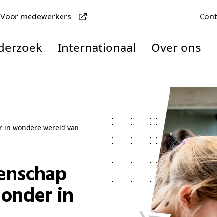
Voor medewerkers
Con
nderzoek
Internationaal
Over ons
denten
r in wondere wereld van
nisaties
rachten
onder in