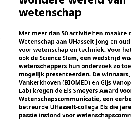
wondere wereld van
Schenkers
wetenschap
Met meer dan 50 activiteiten maakte 
Wetenschap aan UHasselt jong en ou
voor wetenschap en techniek. Voor het
ook de Science Slam, een wedstrijd wa
wetenschappers hun onderzoek zo toe
mogelijk presenteerden. De winnaars,
Vankerkhoven (BIOMED) en Gijs Vanop
Lab) kregen de Els Smeyers Award voo
Wetenschapscommunicatie, een eerbe
betreurde UHasselt-collega Els die jar
passie instond voor wetenschapscomm