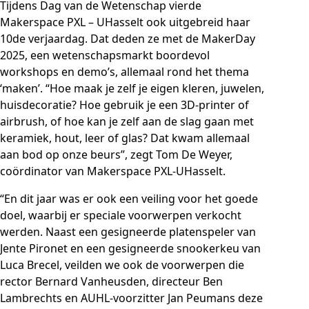
Tijdens Dag van de Wetenschap vierde
Makerspace PXL – UHasselt ook uitgebreid haar
10de verjaardag. Dat deden ze met de MakerDay
2025, een wetenschapsmarkt boordevol
workshops en demo’s, allemaal rond het thema
‘maken’. “Hoe maak je zelf je eigen kleren, juwelen,
huisdecoratie? Hoe gebruik je een 3D-printer of
airbrush, of hoe kan je zelf aan de slag gaan met
keramiek, hout, leer of glas? Dat kwam allemaal
aan bod op onze beurs”, zegt Tom De Weyer,
coördinator van Makerspace PXL-UHasselt.
“En dit jaar was er ook een veiling voor het goede
doel, waarbij er speciale voorwerpen verkocht
werden. Naast een gesigneerde platenspeler van
Jente Pironet en een gesigneerde snookerkeu van
Luca Brecel, veilden we ook de voorwerpen die
rector Bernard Vanheusden, directeur Ben
Lambrechts en AUHL-voorzitter Jan Peumans deze