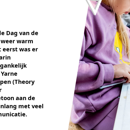
de Dag van de
d weer warm
 eerst was er
arin
gankelijk
 Yarne
pen (Theory
r
toon aan de
enlang met veel
unicatie.