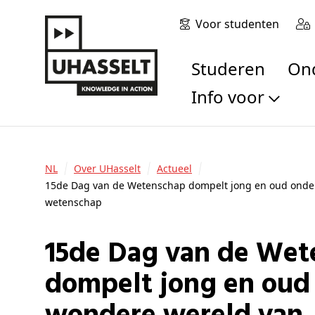
Voor studenten
Studeren
O
Info voor
Toekomstige stu
Studenten
NL
Over UHasselt
Actueel
Onderzoekers
15de Dag van de Wetenschap dompelt jong en oud onde
Alumni
wetenschap
Bedrijven en orga
Scholen en leerk
15de Dag van de Wetenschap
Pers
dompelt jong en oud 
Medewerkers
Sollicitanten