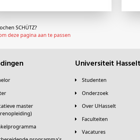
j Jochen SCHÜTZ?
 om deze pagina aan te passen
eidingen
universiteit Hassel
helor
Studenten
ster
Onderzoek
Over UHasselt
arenopleiding)
Faculteiten
hakelprogramma
Vacatures
orbereidende programma's