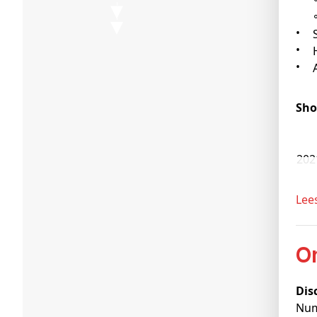
Sho
2021
Le
Dis
Num