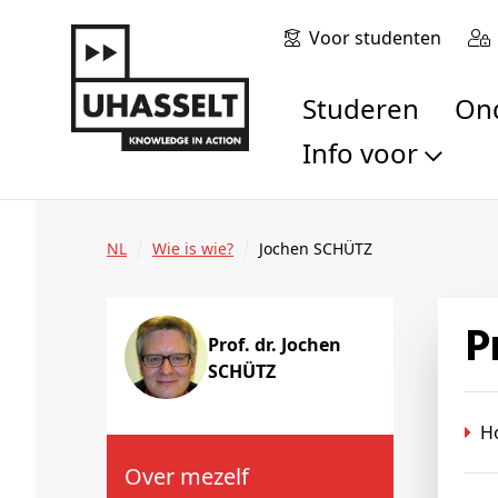
Voor studenten
Studeren
O
Info voor
Toekomstige stu
Studenten
NL
Wie is wie?
Jochen SCHÜTZ
Onderzoekers
Alumni
Bedrijven en orga
Prof. dr. Jochen
SCHÜTZ
Scholen en leerk
Pers
H
Medewerkers
Sollicitanten
Over mezelf