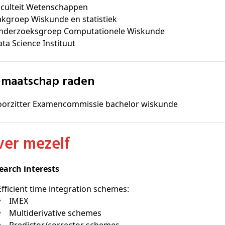
aculteit Wetenschappen
akgroep Wiskunde en statistiek
nderzoeksgroep Computationele Wiskunde
ta Science Instituut
idmaatschap raden
oorzitter Examencommissie bachelor wiskunde
Over mezelf
earch interests
Efficient time integration schemes:
IMEX
Multiderivative schemes