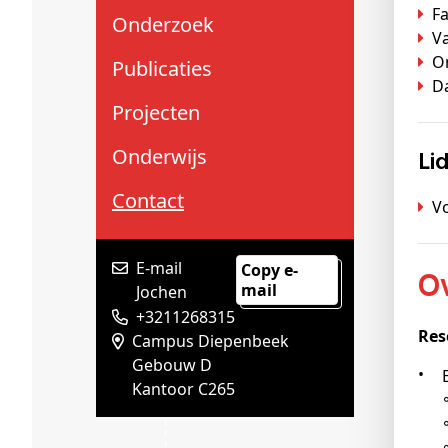
Schenkers
F
Onderzoek
V
O
Publicaties
Da
Projecten
Onderwijs
L
Contact
V
E-mail
Copy e-
mail
Jochen
+3211268315
Res
Campus Diepenbeek
Gebouw D
Kantoor C265