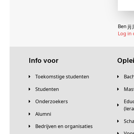
Ben ji
Log in
Info voor
Opl
Toekomstige studenten
Bac
Studenten
Ma
Onderzoekers
Educatieve master
(ler
Alumni
Sc
Bedrijven en organisaties
Vo