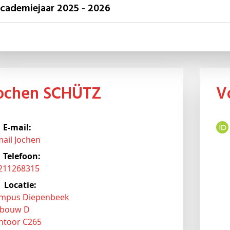
Academiejaar 2025 - 2026
Jochen SCHÜTZ
E-mail:
mail Jochen
Telefoon:
3211268315
Locatie:
mpus Diepenbeek
bouw D
ntoor C265