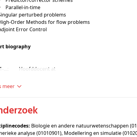
Predictor/corrector schemes
Parallel-in-time
Singular perturbed problems
High-Order Methods for flow problems
Adjoint Error Control
rt biography
-...:
Hoofddocent at
es meer
Onderzoek
ciplinecodes:
Biologie en andere natuurwetenschappen (01
erieke analyse (01010901), Modellering en simulatie (0102