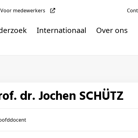
Voor medewerkers
Con
nderzoek
Internationaal
Over ons
denten
Prof. dr. Jochen SCHÜTZ
nisaties
rachten
oofddocent