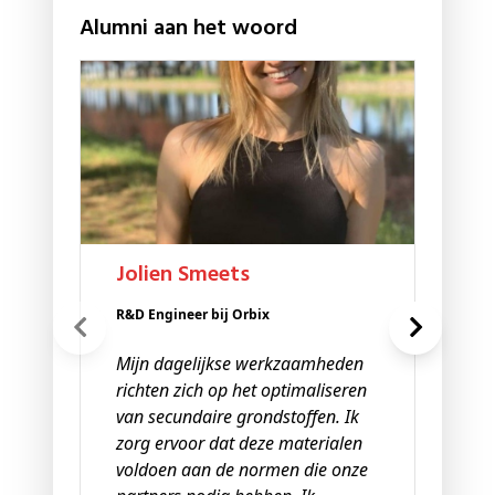
Alumni aan het woord
Ond
Ik 
en 
ele
de 
Jolien Smeets
met
ond
R&D Engineer bij Orbix
ana
Mijn dagelijkse werkzaamheden
rap
richten zich op het optimaliseren
Mi
van secundaire grondstoffen. Ik
ove
zorg ervoor dat deze materialen
na 
voldoen aan de normen die onze
dag