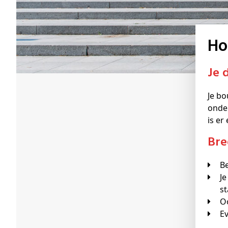
H
Je
Je bo
onde
is er
Br
Je kwantitatief-analytisch vermogen wordt aangesterkt in opleidingsonderdelen zoals wiskunde en
st