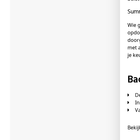
Sum
Wie g
opdo
doorg
met a
je ke
B
I
Beki