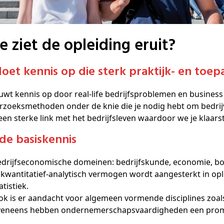
oe ziet de opleiding eruit?
 doet kennis op die sterk praktijk- en toepa
uwt kennis op door real-life bedrijfsproblemen en business c
rzoeksmethoden onder de knie die je nodig hebt om bedrij
 een sterke link met het bedrijfsleven waardoor we je klaa
ede basiskennis
Bedrijfseconomische domeinen: bedrijfskunde, economie, bo
atistiek.
Ook is er aandacht voor algemeen vormende disciplines zoal
Eveneens hebben ondernemerschapsvaardigheden een promin