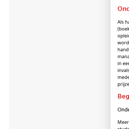
On
Als h
(boek
ople
worde
hand
manag
in ee
inval
medes
prijz
Be
On
Meer 