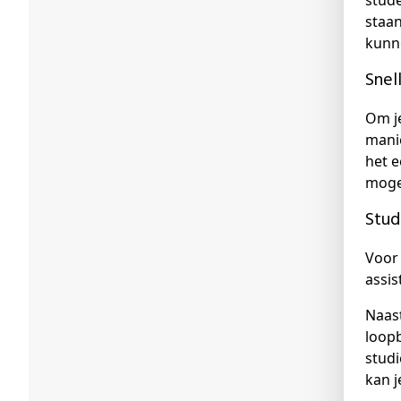
stude
staan
kunn
Sne
Om je
manie
het e
mogel
Stu
Voor 
assis
Naast
loopb
studi
kan j