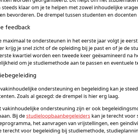
nten worden georganiseerd. Dit helpt om het studiemateri
 steeds klaar om je te helpen met zowel inhoudelijke vrage
en bevorderen. De drempel tussen studenten en docenten i
lle feedback
 maximaal te ondersteunen in het eerste jaar volgt je eer
r krijg je snel zicht of de opleiding bij je past en of je d
erste kwartiel worden een tweede keer geëxamineerd na he
ijkheid om je studiemethode aan te passen en eventuele tek
diebegeleiding
vakinhoudelijke ondersteuning en begeleiding kan je steeds
tenten. Zoals al gezegd: de drempel is hier erg laag.
 vakinhoudelijke ondersteuning zijn er ook begeleidingsmo
aan. Bij de
studieloopbaanbegeleiders
kan je terecht voor s
eprogramma, het aanvragen van vrijstellingen, een geïndividu
e terecht voor begeleiding bij studiemethode, studieplannin