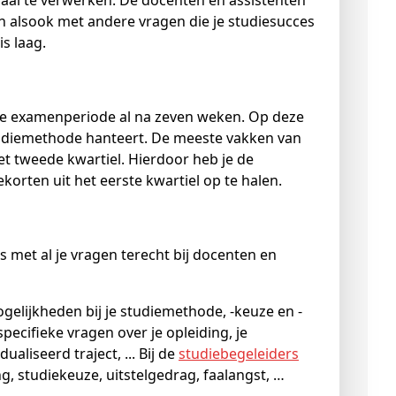
aal te verwerken. De docenten en assistenten
n alsook met andere vragen die je studiesucces
s laag.
ste examenperiode al na zeven weken. Op deze
e studiemethode hanteert. De meeste vakken van
t tweede kwartiel. Hierdoor heb je de
orten uit het eerste kwartiel op te halen.
 met al je vragen terecht bij docenten en
gelijkheden bij je studiemethode, -keuze en -
pecifieke vragen over je opleiding, je
aliseerd traject, ... Bij de
studiebegeleiders
g, studiekeuze, uitstelgedrag, faalangst, …