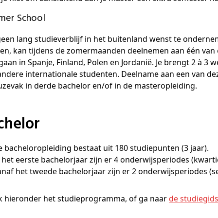
mer School
een lang studieverblijf in het buitenland wenst te onderne
en, kan tijdens de zomermaanden deelnemen aan één van o
aan in Spanje, Finland, Polen en Jordanië. Je brengt 2 à 3
ndere internationale studenten. Deelname aan een van dez
uzevak in derde bachelor en/of in de masteropleiding.
achelor
De bacheloropleiding bestaat uit 180 studiepunten (3 jaar).
n het eerste bachelorjaar zijn er 4 onderwijsperiodes (kwart
Vanaf het tweede bachelorjaar zijn er 2 onderwijsperiodes 
jk hieronder het studieprogramma, of ga naar
de studiegid