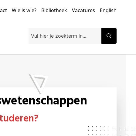
tact
Wie is wie?
Bibliotheek
Vacatures
English
lswetenschappen
tuderen?