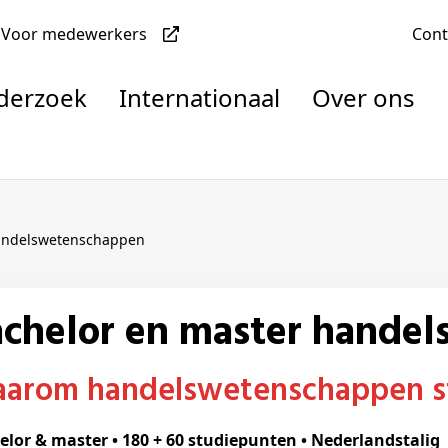
Voor medewerkers
Con
nderzoek
Internationaal
Over ons
denten
handelswetenschappen
nisaties
Bachelor en master hande
rachten
Waarom handelswetenschappen s
elor & master • 180 + 60 studiepunten • Nederlandstalig