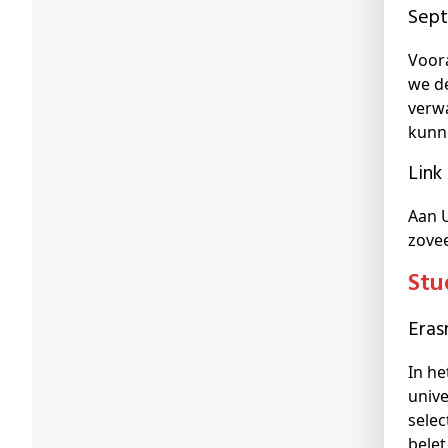
Sep
Voor
we d
verwa
kunne
Lin
Aan U
zovee
St
Era
In h
unive
selec
belet