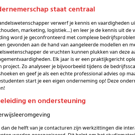
dernemerschap staat centraal
andelswetenschapper verwerf je kennis en vaardigheden ui
houden, marketing, logistiek…) en leer je de kennis uit de 
iding word je geconfronteerd met complexe bedrijfsproble
n gevonden aan de hand van aangeleerde modellen en method
elswetenschapper de vruchten kunnen plukken van deze aa
ementvaardigheden. Elk jaar is er een praktijkgericht ople
n project. Zo analyseer je bijvoorbeeld tijdens de bedrijfs
shoeken en geef je als een echte professional advies op m
tudenten start je een eigen onderneming op! Deze onderne
en!
geleiding en ondersteuning
derwijsleeromgeving
dan de helft van je contacturen zijn werkzittingen die int