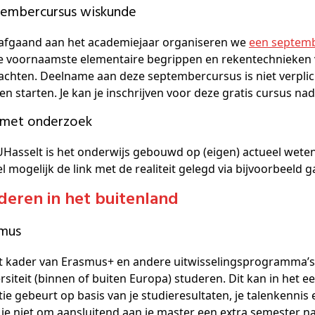
tembercursus wiskunde
afgaand aan het academiejaar organiseren we
een septem
e voornaamste elementaire begrippen en rekentechnieken
chten. Deelname aan deze septembercursus is niet verplic
n starten. Je kan je inschrijven voor deze gratis cursus na
k met onderzoek
Hasselt is het onderwijs gebouwd op (eigen) actueel weten
l mogelijk de link met de realiteit gelegd via bijvoorbeeld 
uderen in het buitenland
smus
et kader van Erasmus+ en andere uitwisselingsprogramma’s
rsiteit (binnen of buiten Europa) studeren. Dit kan in het e
tie gebeurt op basis van je studieresultaten, je talenkennis
 je niet om aansluitend aan je master een extra semester na