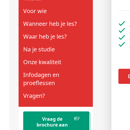
Schenkers
Voor wie
Wanneer heb je les?
Waar heb je les?
Na je studie
Onze kwaliteit
Infodagen en
proeflessen
Vragen?
Vraag de
brochure aan