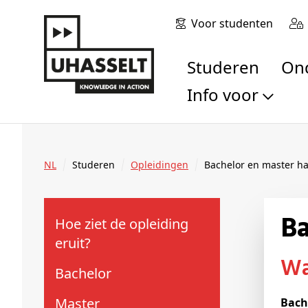
Voor studenten
Studeren
O
Info voor
Toekomstige stu
Studenten
NL
Studeren
Opleidingen
Bachelor en master 
Onderzoekers
Alumni
Bedrijven en orga
Hoe ziet de opleiding
Scholen en leerk
eruit?
Pers
Bachelor
Medewerkers
Sollicitanten
Master
Bach