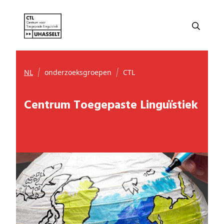
NL
onderzoeksgroepen
CTL
Centrum Toegepaste Linguïstiek